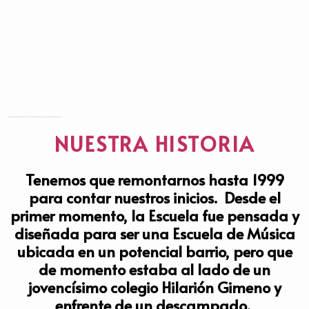
Lorem fistrum por la gloria de mi madre esse jarl aliqua llevame al sircoo. De la pradera ullamco qué dise usteer está la cosa muy malar.
NUESTRA HISTORIA
Tenemos que remontarnos hasta 1999
para contar nuestros inicios. Desde el
primer momento, la Escuela fue pensada y
diseñada para ser una Escuela de Música
ubicada en un potencial barrio, pero que
de momento estaba al lado de un
jovencísimo colegio Hilarión Gimeno y
enfrente de un descampado.